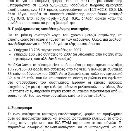
από ότι για τις επόμενες ημέρες. Έτσι, οι 20,71 ημέρες επιδότησης
μεταφράζονται σε (15/2)+5,71=13,21 ισοδύναμα πλήρους ημερήσιας
αποζημίωσης, ενώ 37,8 ημέρες μεταφράζονται σε (15/2)+22,8=30,5. Με
άλλα λόγια, παρότι τα ποσοστά επιδότησης παραμένουν σταθερά
c
/c
=0,43. Έτσι, (p
/p
)∙(d
/d
)∙(c
/c
)= 0,91, δηλαδή αρκετά κάτω της
1
2
1
2
1
2
1
2
μονάδας που απαιτείται για τη βιωσιμότητα.
Β. Προβλήματα στις συντάξεις μόνιμης αναπηρίας.
Για τη μόνιμη αναπηρία λόγω του χρόνου μεταξύ ασφάλισης και
αποζημίωσης δεν ισχύει η ταυτότητα των δεδομένων. Όμως, μία ανάλυση
των δεδομένων για το 2007 οδηγεί στα εξής συμπεράσματα:
Υπήρχαν 13.795 ενεργές συντάξεις το 2007.
Υπήρξαν 166 νέες συντάξεις το 2007 (οι υπόλοιπες από τις 296 ήταν
υφιστάμενες που άλλαξαν δικαιούχο).
Με άλλα λόγια, το σύστημα είναι επιβαρυμένο με υφιστάμενες συντάξεις
13.795/166=83 φορές περισσότερες από τις νέες, ή αλλιώς με συντάξεις
83 ετών ισοδύναμων του 2007. Αυτό ξεπερνά κατά πολύ τον εργασιακό
βίο των 35 ετών που θα καθιστούσε το σύστημα βιώσιμο και οφείλεται
στο οπισθοβαρές του συστήματος. Εφόσον οι ετήσιες εισφορές
στοχεύουν (εν μέρει) στην κάλυψη πιθανών μελλοντικών συντάξεων, δεν
θα έπρεπε να εξυπηρετούν ετήσια κόστη συντάξεων περισσότερα από 35
φορές το πλήθος των νέων συντάξεων κατά το έτος καταβολής.
4. Συμπέρασμα
Σε έναν ανεξάρτητο (αυτοχρηματοδοτούμενο) φορέα, τα προβλήματα
αυτά θα εμφανιζόταν άμεσα και έγκαιρα ως ταμειακό έλλειμμα, το οποίο,
όμως, στην περίπτωση του ΙΚΑ-ΕΤΑΜ αφομοιώνεται στο σύνολο. Τα
παραπάνω δεδομένα πολλαπλασιάζονται αν συνυπολογιστεί και το