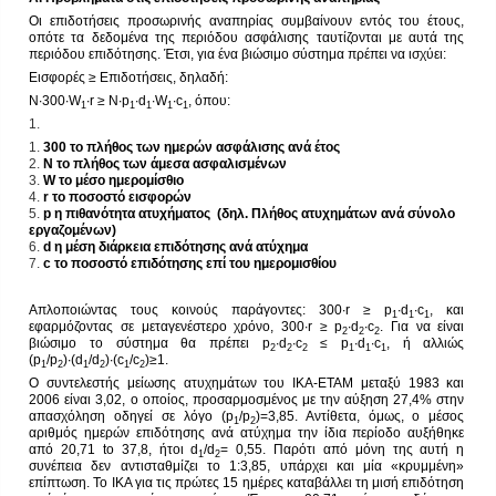
Οι επιδοτήσεις προσωρινής αναπηρίας συμβαίνουν εντός του έτους,
οπότε τα δεδομένα της περιόδου ασφάλισης ταυτίζονται με αυτά της
περιόδου επιδότησης. Έτσι, για ένα βιώσιμο σύστημα πρέπει να ισχύει:
Εισφορές ≥ Επιδοτήσεις, δηλαδή:
Ν∙300∙W
∙r ≥ Ν∙p
∙d
∙W
∙c
, όπου:
1
1
1
1
1
300 το πλήθος των ημερών ασφάλισης ανά έτος
Ν το πλήθος των άμεσα ασφαλισμένων
W το μέσο ημερομίσθιο
r το ποσοστό εισφορών
p η πιθανότητα ατυχήματος (δηλ. Πλήθος ατυχημάτων ανά σύνολο
εργαζομένων)
d η μέση διάρκεια επιδότησης ανά ατύχημα
c το ποσοστό επιδότησης επί του ημερομισθίου
Απλοποιώντας τους κοινούς παράγοντες: 300∙r ≥ p
∙d
∙c
, και
1
1
1
εφαρμόζοντας σε μεταγενέστερο χρόνο, 300∙r ≥ p
∙d
∙c
. Για να είναι
2
2
2
βιώσιμο το σύστημα θα πρέπει p
∙d
∙c
≤ p
∙d
∙c
, ή αλλιώς
2
2
2
1
1
1
(p
/p
)∙(d
/d
)∙(c
/c
)≥1.
1
2
1
2
1
2
Ο συντελεστής μείωσης ατυχημάτων του ΙΚΑ-ΕΤΑΜ μεταξύ 1983 και
2006 είναι 3,02, ο οποίος, προσαρμοσμένος με την αύξηση 27,4% στην
απασχόληση οδηγεί σε λόγο (p
/p
)=3,85. Αντίθετα, όμως, ο μέσος
1
2
αριθμός ημερών επιδότησης ανά ατύχημα την ίδια περίοδο αυξήθηκε
από 20,71 to 37,8, ήτοι d
/d
= 0,55. Παρότι από μόνη της αυτή η
1
2
συνέπεια δεν αντισταθμίζει το 1:3,85, υπάρχει και μία «κρυμμένη»
επίπτωση. Το ΙΚΑ για τις πρώτες 15 ημέρες καταβάλλει τη μισή επιδότηση