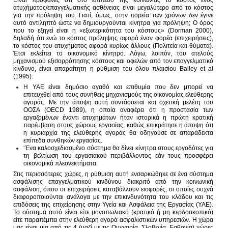
Είναι προφανές ότι στο επίπεδο της κοινωνίας το κόστος ενός
ατυχήματος/επαγγελματικής ασθένειας είναι μεγαλύτερο από το κόστος
για την πρόληψη του. Γιατί, όμως, στην πορεία των χρόνων δεν έγινε
αυτό αντιληπτό ώστε να δημιουργούνται κίνητρα για πρόληψη; Ο όρος
που το εξηγεί είναι η «εξωτερικότητα του κόστους» (Dorman 2000),
δηλαδή ότι ενώ το κόστος πρόληψης αφορά έναν φορέα (επιχειρήσεις),
το κόστος του ατυχήματος αφορά κυρίως άλλους (Πολιτεία και θύματα).
Έτσι εκλείπει το οικονομικό κίνητρο. Λόγω, λοιπόν, του ατελούς
μηχανισμού εξισορρόπησης κόστους και οφελών από τον επαγγελματικό
κίνδυνο, είναι απαραίτητη η ρύθμιση του όλου πλαισίου Bailey et al
(1995):
Η ΥΑΕ είναι δημόσιο αγαθό και επιθυμία που δεν μπορεί να
επιτευχθεί από τους συνήθεις μηχανισμούς της οικονομίας ελεύθερης
αγοράς. Με την άποψη αυτή συντάσσεται και σχετική μελέτη του
ΟΟΣΑ (OECD 1989), η οποία αναφέρει ότι η προστασία των
εργαζομένων έναντι ατυχημάτων ήταν ιστορικά η πρώτη κρατική
παρέμβαση στους χώρους εργασίας, καθώς επικράτησε η άποψη ότι
η κυριαρχία της ελεύθερης αγοράς θα οδηγούσε σε απαράδεκτα
επίπεδα συνθηκών εργασίας.
‘Ένα καλοσχεδιασμένο σύστημα θα δίνει κίνητρα στους εργοδότες για
τη βελτίωση του εργασιακού περιβάλλοντος εάν τους προσφέρει
οικονομικά πλεονεκτήματα.
Στις περισσότερες χώρες, η ρύθμιση αυτή ενσαρκώθηκε σε ένα σύστημα
ασφάλισης επαγγελματικού κινδύνου διακριτό από την κοινωνική
ασφάλιση, όπου οι επιχειρήσεις καταβάλλουν εισφορές, οι οποίες συχνά
διαφοροποιούνται ανάλογα με την επικινδυνότητα του κλάδου και τις
επιδόσεις της επιχείρησης στην Υγεία και Ασφάλεια της Εργασίας (ΥΑΕ).
Το σύστημα αυτό είναι είτε μονοπωλιακό (κρατικό ή μη κερδοσκοπικό)
είτε παραπέμπει στην ελεύθερη αγορά ασφαλιστικών υπηρεσιών. Η χώρα
μας είναι μία από τις 4 (μαζί με τις Ουγγαρία, Σλοβενία, Εσθονία) χώρες