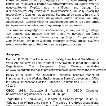
κόστος παροχών σε είδος (ιατροφαρμακευτική και νοσηλευτική δαπάνη),
καθώς και το συνολικό κόστος των επαγγελματικών ασθενειών που δεν
αναγνωρίζονται. Παρόλο που η επίδραση της ύφεσης δεν
συνυπολογίζεται στη μελέτη αυτή, είναι προφανής, καθώς η μείωση της
απασχόλησης (άρα και των εισφορών) δεν μπορεί να αντισταθμιστεί από
τη μείωση των εργατικών ατυχημάτων (όπως φάνηκε και στην
προηγούμενη περίοδο) λόγω της οπισθοβαρούς φύσης του συστήματος
(συνεχίζονται οι συντάξεις των προγενέστερων ατυχημάτων).
Το κόστος του επαγγελματικού κινδύνου είναι, λοιπόν, μία ανοιχτή πληγή
των ασφαλιστικών ταμείων που δεν μπορεί να αγνοηθεί στο όποιο
πλαίσιο εξυγίανσης τους. Τέτοιας φύσης προβλήματα δεν μπορούν να
λυθούν παρά μόνο με τη διακριτή ασφάλιση επαγγελματικού κινδύνου
ακόμη και αν δεν προκριθεί η λύση του ανεξάρτητου φορέα.
Αναφορές
Dorman P. 2000. The Economics of Safety, Health and Well-Being at
Work: An Overview. InFocus Program on SafeWork, International Labour
Organisation, The Evergreen State College. Available
at:
www.ilo.org/public/english/protection/safework/papers/ecoanal/ecoview.pd
Bailey et al (1995), “An Innovative Economic Incentive Model for
Improvement of the Working Environment in Europe”, Luxemburg, Office
for Official Publications of the European Communities, ISBN 92-827-
4912-6
OECD 1989. Occupational Accidents in OECD Countries.
url:www.oecd.org/dataoecd/63/54/3888265.pdf.
Targoutzidis, A, Koukoulaki, T, Pinotsi, D, Skiadas Pappa, M. (2011):
“Original sins of insurance systems: The case of the Greek occupational