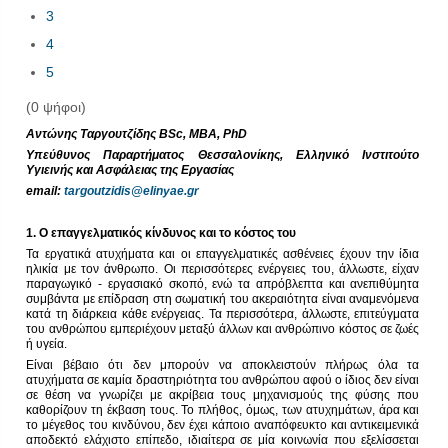
3
4
5
(0 ψήφοι)
Αντώνης Ταργουτζίδης BSc, MBA, PhD
Υπεύθυνος Παραρτήματος Θεσσαλονίκης, Ελληνικό Ινστιτούτο
Υγιεινής και Ασφάλειας της Εργασίας
email:
targoutzidis@elinyae.gr
1. Ο επαγγελματικός κίνδυνος και το κόστος του
Τα εργατικά ατυχήματα και οι επαγγελματικές ασθένειες έχουν την ίδια
ηλικία με τον άνθρωπο. Οι περισσότερες ενέργειες του, άλλωστε, είχαν
παραγωγικό - εργασιακό σκοπό, ενώ τα απρόβλεπτα και ανεπιθύμητα
συμβάντα με επίδραση στη σωματική του ακεραιότητα είναι αναμενόμενα
κατά τη διάρκεια κάθε ενέργειας. Τα περισσότερα, άλλωστε, επιτεύγματα
του ανθρώπου εμπεριέχουν μεταξύ άλλων και ανθρώπινο κόστος σε ζωές
ή υγεία.
Είναι βέβαιο ότι δεν μπορούν να αποκλειστούν πλήρως όλα τα
ατυχήματα σε καμία δραστηριότητα του ανθρώπου αφού ο ίδιος δεν είναι
σε θέση να γνωρίζει με ακρίβεια τους μηχανισμούς της φύσης που
καθορίζουν τη έκβαση τους. Το πλήθος, όμως, των ατυχημάτων, άρα και
το μέγεθος του κινδύνου, δεν έχει κάποιο αναπόφευκτο και αντικειμενικά
αποδεκτό ελάχιστο επίπεδο, ιδιαίτερα σε μία κοινωνία που εξελίσσεται