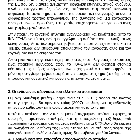
της ΕΕ που δεν διαθέτει ανεξάρτητη ασφάλιση επαγγελματικού κινδύνου,
αλλά ο επαγγελματικός κίνδυνος εντάσσεται στη γενική κοινωνική
ασφάλιση. Τα μόνα σημεία όπου αυτός ουσιαστικά αναγνωρίζεται είναι ο
διαφορετικός τρόπος υπολογισμού της σύνταξης και μία εργοδοτική
εισφορά 1% σε ορισμένες κατηγορίες επιχειρήσεων και για ορισμένες
κατηγορίες εργαζομένων.
Στην πράξη, το εργατικό ατύχημα αναγνωρίζεται και καλύπτεται (από το
ΙΚΑ-ΕΤΑΜ) ως τέτοιο, ενώ η επαγγελματική ασθένεια αντιμετωπίζεται ως
κοινή νόσος. Αυτό δεν σημαίνει, βέβαια, ότι παύει να έχει κόστος για το
Ταμείο, απλώς δεν επιβαρύνει αποκλειστικά τον εργοδότη, αλλά και τον
εργαζόμενο και τις εισφορές του.
Ακόμη και για τα εργατικά ατυχήματα, όμως, ο υπολογισμός του κόστους
είναι πρακτικά αδύνατος, αφού το ΙΚΑ-ΕΤΑΜ δεν διατηρεί στοιχεία
κόστους (π.χ. ημέρες νοσηλείας, κλπ.) ξεχωριστά για κάθε συμβάν. Το
μόνο προσεγγίσιμο μέρος αφορά στις παροχές σε χρήμα (αποζημιώσεις
απουσίας και συντάξεις) και μόνο για τα εργατικά ατυχήματα.
3. Οι ενδογενείς αδυναμίες του ελληνικού συστήματος
Η μόνη διαθέσιμη μελέτη (Targoutzidis et al. 2011) αφορά στο κόστος
αυτό γι την περίοδο πριν την κρίση (2007) και διακρίνει τις ενδογενείς
αιτίες που καθιστούν μη βιώσιμο ακόμη και αυτό το τμήμα.
Κατά την περίοδο 1983-2007, οι μισθοί αυξήθηκαν περίπου 3 φορές, οι
εισφορές παρέμειναν σταθερές και η απασχόληση αυξήθηκε, ενώ
παράλληλα τα εργατικά ατυχήματα μειώθηκαν κατά 67%. Αυτό θα έπρεπε
να οδηγήσει σε βελτίωση της βιωσιμότητας του συστήματος ασφάλισης
επαγγελματικού κινδύνου. Αυτό, όμως, δε συμβαίνει για δύο λόγους:
Α. Προβλήματα στις επιδοτήσεις προσωρινής αναπηρίας