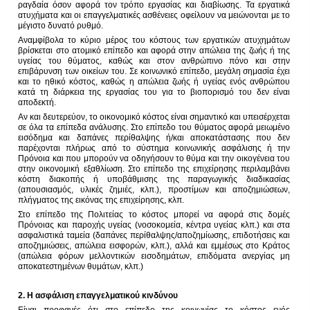
ραγδαία όσον αφορά τον τρόπο εργασίας και διαβίωσης. Τα εργατικά
ατυχήματα και οι επαγγελματικές ασθένειες οφείλουν να μειώνονται με το
μέγιστο δυνατό ρυθμό.
Αναμφίβολα το κύριο μέρος του κόστους των εργατικών ατυχημάτων
βρίσκεται στο ατομικό επίπεδο και αφορά στην απώλεια της ζωής ή της
υγείας του θύματος, καθώς και στον ανθρώπινο πόνο και στην
επιβάρυνση των οικείων του. Σε κοινωνικό επίπεδο, μεγάλη σημασία έχει
και το ηθικό κόστος, καθώς η απώλεια ζωής ή υγείας ενός ανθρώπου
κατά τη διάρκεια της εργασίας του για το βιοπορισμό του δεν είναι
αποδεκτή.
Αν και δευτερεύον, το οικονομικό κόστος είναι σημαντικό και υπεισέρχεται
σε όλα τα επίπεδα ανάλυσης. Στο επίπεδο του θύματος αφορά μειωμένο
εισόδημα και δαπάνες περίθαλψης ή/και αποκατάστασης που δεν
παρέχονται πλήρως από το σύστημα κοινωνικής ασφάλισης ή την
Πρόνοια και που μπορούν να οδηγήσουν το θύμα και την οικογένεια του
στην οικονομική εξαθλίωση. Στο επίπεδο της επιχείρησης περιλαμβάνει
κόστη διακοπής ή υποβάθμισης της παραγωγικής διαδικασίας
(απουσιασμός, υλικές ζημιές, κλπ.), προστίμων και αποζημιώσεων,
πλήγματος της εικόνας της επιχείρησης, κλπ.
Στο επίπεδο της Πολιτείας το κόστος μπορεί να αφορά στις δομές
Πρόνοιας και παροχής υγείας (νοσοκομεία, κέντρα υγείας κλπ.) και στα
ασφαλιστικά ταμεία (δαπάνες περίθαλψης/αποζημίωσης, επιδοτήσεις και
αποζημιώσεις, απώλεια εισφορών, κλπ.), αλλά και εμμέσως στο Κράτος
(απώλεια φόρων μελλοντικών εισοδημάτων, επιδόματα ανεργίας μη
αποκατεστημένων θυμάτων, κλπ.)
2. Η ασφάλιση επαγγελματικού κινδύνου