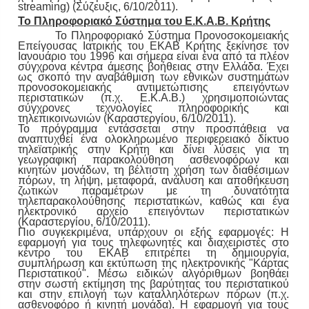
streaming) (Σύζευξις, 6/10/2011).
Το Πληροφοριακό Σύστημα του Ε.Κ.Α.Β. Κρήτης
Το Πληροφοριακό Σύστημα Προνοσοκομειακής
Επείγουσας Ιατρικής του ΕΚΑΒ Κρήτης ξεκίνησε τον
Ιανουάριο του 1996 και σήμερα είναι ένα από τα πλέον
σύγχρονα κέντρα άμεσης βοήθειας στην Ελλάδα. Έχει
ως σκοπό την αναβάθμιση των εθνικών συστημάτων
προνοσοκομειακής αντιμετώπισης επειγόντων
περιστατικών (π.χ. Ε.Κ.Α.Β.) χρησιμοποιώντας
σύγχρονες τεχνολογίες πληροφορικής και
τηλεπικοινωνιών (Καραστεργίου, 6/10/2011).
Το πρόγραμμα εντάσσεται στην προσπάθεια να
αναπτυχθεί ένα ολοκληρωμένο περιφερειακό δίκτυο
τηλεϊατρικής στην Κρήτη και δίνει λύσεις για τη
γεωγραφική παρακολούθηση ασθενοφόρων και
κινητών μονάδων, τη βέλτιστη χρήση των διαθέσιμων
πόρων, τη λήψη, μεταφορά, ανάλυση και αποθήκευση
ζωτικών παραμέτρων με τη δυνατότητα
τηλεπαρακολούθησης περιστατικών, καθώς και ένα
ηλεκτρονικό αρχείο επειγόντων περιστατικών
(Καραστεργίου, 6/10/2011).
Πιο συγκεκριμένα, υπάρχουν οι εξής εφαρμογές: Η
εφαρμογή για τους τηλεφωνητές και διαχειριστές στο
κέντρο του ΕΚΑΒ επιτρέπει τη δημιουργία,
συμπλήρωση και εκτύπωση της ηλεκτρονικής "Κάρτας
Περιστατικού". Μέσω ειδικών αλγόριθμων βοηθάει
στην σωστή εκτίμηση της βαρύτητας του περιστατικού
και στην επιλογή των καταλληλότερων πόρων (π.χ.
ασθενοφόρο ή κινητή μονάδα). Η εφαρμογή για τους