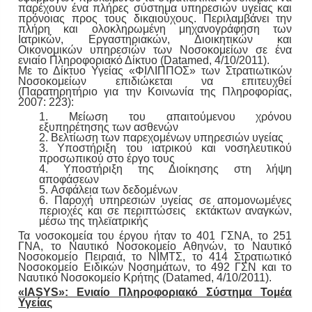
παρέχουν ένα πλήρες σύστημα υπηρεσιών υγείας και
πρόνοιας προς τους δικαιούχους. Περιλαμβάνει την
πλήρη και ολοκληρωμένη μηχανογράφηση των
Ιατρικών, Εργαστηριακών, Διοικητικών και
Οικονομικών υπηρεσιών των Νοσοκομείων σε ένα
ενιαίο Πληροφοριακό Δίκτυο (Datamed, 4/10/2011).
Με το Δίκτυο Υγείας «ΦΙΛΙΠΠΟΣ» των Στρατιωτικών
Νοσοκομείων επιδιώκεται να επιτευχθεί
(Παρατηρητήριο για την Κοινωνία της Πληροφορίας,
2007: 223):
1. Μείωση του απαιτούμενου χρόνου
εξυπηρέτησης των ασθενών
2. Βελτίωση των παρεχομένων υπηρεσιών υγείας
3. Υποστήριξη του ιατρικού και νοσηλευτικού
προσωπικού στο έργο τους
4. Υποστήριξη της Διοίκησης στη λήψη
αποφάσεων
5. Ασφάλεια των δεδομένων
6. Παροχή υπηρεσιών υγείας σε απομονωμένες
περιοχές και σε περιπτώσεις εκτάκτων αναγκών,
μέσω της τηλεϊατρικής
Τα νοσοκομεία του έργου ήταν το 401 ΓΣΝΑ, το 251
ΓΝΑ, το Ναυτικό Νοσοκομείο Αθηνών, το Ναυτικό
Νοσοκομείο Πειραιά, το ΝΙΜΤΣ, το 414 Στρατιωτικό
Νοσοκομείο Ειδικών Νοσημάτων, το 492 ΓΣΝ και το
Ναυτικό Νοσοκομείο Κρήτης (Datamed, 4/10/2011).
«IASYS»: Ενιαίο Πληροφοριακό Σύστηµα Τοµέα
Υγείας