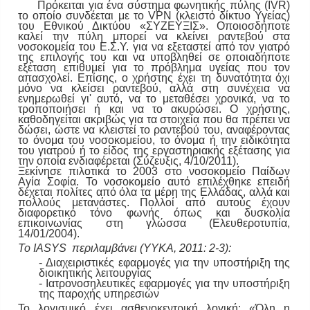
Πρόκειται για ένα σύστημα φωνητικής πύλης (IVR)
το οποίο συνδέεται με το VPN (κλειστό δίκτυο Υγείας)
του Εθνικού Δικτύου «ΣΥΖΕΥΞΙΣ». Οποιοσδήποτε
καλεί την πύλη μπορεί να κλείνει ραντεβού στα
νοσοκομεία του Ε.Σ.Υ. για να εξεταστεί από τον γιατρό
της επιλογής του και να υποβληθεί σε οποιαδήποτε
εξέταση επιθυμεί για το πρόβλημα υγείας που τον
απασχολεί. Επίσης, ο χρήστης έχει τη δυνατότητα όχι
μόνο να κλείσει ραντεβού, αλλά στη συνέχεια να
ενημερωθεί γι' αυτό, να το μεταθέσει χρονικά, να το
τροποποιήσει ή και να το ακυρώσει. Ο χρήστης,
καθοδηγείται ακριβώς για τα στοιχεία που θα πρέπει να
δώσει, ώστε να κλειστεί το ραντεβού του, αναφέροντας
το όνομα του νοσοκομείου, το όνομα ή την ειδικότητα
του γιατρού ή το είδος της εργαστηριακής εξέτασης για
την οποία ενδιαφέρεται (Σύζευξις, 4/10/2011).
Ξεκίνησε πιλοτικά το 2003 στο νοσοκομείο Παίδων
Αγία Σοφία. Το νοσοκομείο αυτό επιλέχθηκε επειδή
δέχεται πολίτες από όλα τα μέρη της Ελλάδας, αλλά και
πολλούς μετανάστες. Πολλοί από αυτούς έχουν
διαφορετικό τόνο φωνής όπως και δυσκολία
επικοινωνίας στη γλώσσα (Ελευθεροτυπία,
14/01/2004).
Το IASYS περιλαμβάνει (ΥΥΚΑ, 2011: 2-3):
- Διαχειριστικές εφαρμογές για την υποστήριξη της
διοικητικής λειτουργίας
- Ιατρονοσηλευτικές εφαρμογές για την υποστήριξη
της παροχής υπηρεσιών
Το λογισμικό έχει ασθενοκεντρική λογική: «Όλη η