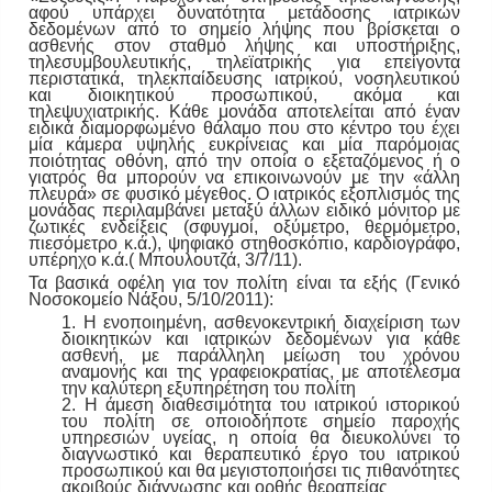
αφού υπάρχει δυνατότητα μετάδοσης ιατρικών
δεδομένων από το σημείο λήψης που βρίσκεται ο
ασθενής στον σταθμό λήψης και υποστήριξης,
τηλεσυμβουλευτικής, τηλεϊατρικής για επείγοντα
περιστατικά, τηλεκπαίδευσης ιατρικού, νοσηλευτικού
και διοικητικού προσωπικού, ακόμα και
τηλεψυχιατρικής. Κάθε μονάδα αποτελείται από έναν
ειδικά διαμορφωμένο θάλαμο που στο κέντρο του έχει
μία κάμερα υψηλής ευκρίνειας και μία παρόμοιας
ποιότητας οθόνη, από την οποία ο εξεταζόμενος ή ο
γιατρός θα μπορούν να επικοινωνούν με την «άλλη
πλευρά» σε φυσικό μέγεθος. Ο ιατρικός εξοπλισμός της
μονάδας περιλαμβάνει μεταξύ άλλων ειδικό μόνιτορ με
ζωτικές ενδείξεις (σφυγμοί, οξύμετρο, θερμόμετρο,
πιεσόμετρο κ.ά.), ψηφιακό στηθοσκόπιο, καρδιογράφο,
υπέρηχο κ.ά.( Mπουλουτζά, 3/7/11).
Τα βασικά οφέλη για τον πολίτη είναι τα εξής (Γενικό
Νοσοκομείο Νάξου, 5/10/2011):
1. Η ενοποιημένη, ασθενοκεντρική διαχείριση των
διοικητικών και ιατρικών δεδομένων για κάθε
ασθενή, με παράλληλη μείωση του χρόνου
αναμονής και της γραφειοκρατίας, με αποτέλεσμα
την καλύτερη εξυπηρέτηση του πολίτη
2. Η άμεση διαθεσιμότητα του ιατρικού ιστορικού
του πολίτη σε οποιοδήποτε σημείο παροχής
υπηρεσιών υγείας, η οποία θα διευκολύνει το
διαγνωστικό και θεραπευτικό έργο του ιατρικού
προσωπικού και θα μεγιστοποιήσει τις πιθανότητες
ακριβούς διάγνωσης και ορθής θεραπείας