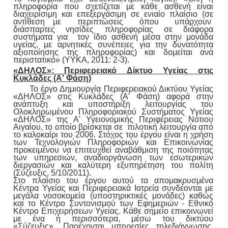
πληροφορία που σχετίζεται µε κάθε ασθενή είναι
διαχειρίσιμη και επεξεργάσιμη σε ενιαίο πλαίσιο (σε
αντίθεση µε περιπτώσεις όπου υπάρχουν
διάσπαρτες νησίδες πληροφορίας σε διάφορα
συστήματα για τον ίδιο ασθενή μέσα στην μονάδα
υγείας, µε αρνητικές συνέπειες για την δυνατότητα
αξιοποίησης της πληροφορίας) και δομείται ανά
περιστατικό» (ΥΥΚΑ, 2011: 2-3).
«ΔΗΛΟΣ»: Περιφερειακό Δίκτυο Υγείας στις
Κυκλάδες (Α' Φάση)
Το έργο Δημιουργία Περιφερειακού Δικτύου Υγείας
«ΔΗΛΟΣ» στις Κυκλάδες (Α' Φάση) αφορά στην
ανάπτυξη και υποστήριξη λειτουργίας του
Ολοκληρωμένου Πληροφοριακού Συστήματος Υγείας
«ΔΗΛΟΣ» της Α' Υγειονομικής Περιφέρειας Νότιου
Αιγαίου, το οποίο βρίσκεται σε πιλοτική λειτουργία από
το καλοκαίρι του 2006. Στόχος του έργου είναι η χρήση
των Τεχνολογιών Πληροφοριών και Επικοινωνίας
προκειμένου να επιτευχθεί αναβάθμιση της ποιότητας
των υπηρεσιών, αναδιοργάνωση των εσωτερικών
διεργασιών και καλύτερη εξυπηρέτηση του πολίτη
(Σύζευξις, 5/10/2011).
Στο πλαίσιο του έργου αυτού τα απομακρυσμένα
Κέντρα Υγείας και Περιφερειακά Ιατρεία συνδέονται με
μεγάλα νοσοκομεία (υποστηρικτικές μονάδες) καθώς
και το Κέντρο Συντονισμού των Εφημεριών - Εθνικό
Κέντρο Επιχειρήσεων Υγείας. Κάθε σημείο επικοινωνεί
με ένα ή περισσότερα, μέσω του δικτύου
«Σύζευξις».
Παρέχονται υπηρεσίες τηλεδιάγνωσης,