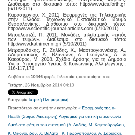
Διαθέσιμο στο δικτυακό τόπο: http://www.ics.forth.gr
(6/10/2011)
Καραστεργίου, Χ. 2011. Εφαρμογές της Τηλεϊατρικής
στην Ελλάδα. Τεχνολογικό Εκπαιδευτικό Ίδρυμα
Θεσσαλονίκης. Διαθέσιμο στο δικτυακό τόπο:
http://www.scientific-journal-articles.com (6/10/2011)
Mπουλουτζά, Π. 2011. Μονάδες τηλεϊατρικής «εκτός
των τειχών». Διαθέσιμο στο δικτυακό τόπο:
http://www.kathimerini.gr/ (5/10/2011)
Μπραουδάκης, Γ., Ζηλίδης, Χ., Μαστρογιαννάκης, Α.,
Αδαμόπουλος, Α., Βλαντώνη, Δ., Γκούγκλας, Δ., &
Κακούρος, Μ. 2008. Σχέδιο Δράσης για τη Δημόσια
Υγεία. Υπουργείο Υγείας & Κοινωνικής Αλληλεγγύης :
116-117,176
Διαβάστηκε
10446
φορές
Τελευταία τροποποίηση στις
Τετάρτη, 26 Νοεμβρίου 2014 04:19
Κατηγορία
Ιατρική Πληροφορική
Περισσότερα σε αυτή την κατηγορία:
« Εφαρμογές της e-
Health (Σοφού Αικατερίνη)
Λογισμικό για οπτική επικοινωνία
ΑμεΑ στο φάσμα του αυτισμού (Α. Λαδιάς, Μ. Καμπούρογλου,
Κ. Οικονομίδου, Χ. Βαλάτα , Κ. Γεωργοπούλου, Α. Σαριδάκη,