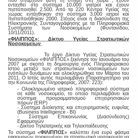
που υπάρχουν αυτή τη στιγμή στη χώρα , έχουν
ενταχθεί στο σύστημα 10.000 γιατροί και έχουν
πιστοποιηθεί 2.500. Από τα 220 Κέντρα Υγείας της
χώρας εντάχθηκαν στο σύστημα 3.000 ιατροί και
πιστοποιήθηκαν 2000. Στόχος είναι η διασύνδεση της
Ηλεκτρονικής Συνταγογράφησης με τα Πληροφοριακά
Συστήματα των Νοσοκομείων (Φυντανίδου,
10/11/2011).
«ΦΙΛΙΠΠΟΣ»: Δίκτυο Υγείας Στρατιωτικών
Νοσοκομείων
Το έργο Δίκτυο Υγείας Στρατιωτικών
Νοσοκομείων «ΦΙΛΙΠΠΟΣ» ξεκίνησε τον Ιανουάριο του
2007 με σκοπό τη δημιουργία ενός Πληροφοριακού
Ιστού μεταξύ των στρατιωτικών νοσοκομείων των
ενόπλων δυνάμεων και ολοκληρώθηκε τον Μάρτιο του
2011. Ο Ιστός αυτός περιλαμβάνει (Παρατηρητήριο για
την Κοινωνία της Πληροφορίας, 2007: 223):
- Ολοκληρωμένο ιατρικό πληροφοριακό σύστημα
σε κάθε νοσοκομείο, το οποίο περιλαμβάνει και
σύστημα προγραμματισμού επιχειρησιακών
πόρων (ERP)
- Σύστημα Διοίκησης και επιχειρηματικής ευφυΐας
(Business Ιntelligence - ΒΙ)
- Σύστημα Επικοινωνίας (Διασύνδεσης)
Εφαρμογών
- Δίκτυο Τηλεϊατρικής και Τηλεκπαίδευσης
Το σύστημα «
ΦΙΛΙΠΠΟΣ
» καλύπτει ένα ευρύ φάσμα
εφαρμογών προκειμένου τα στρατιωτικά νοσοκομεία να