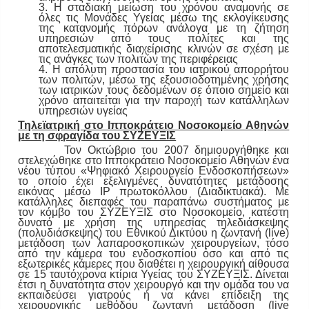
3. Η σταδιακή μείωση του χρόνου αναμονής σε
όλες τις Μονάδες Υγείας μέσω της εκλογίκευσης
της κατανομής πόρων ανάλογα με τη ζήτηση
υπηρεσιών από τους πολίτες και της
αποτελεσματικής διαχείρισης κλινών σε σχέση με
τις ανάγκες των πολιτών της περιφέρειας
4. Η απόλυτη προστασία του ιατρικού απορρήτου
των πολιτών, μέσω της εξουσιοδοτημένης χρήσης
των ιατρικών τους δεδομένων σε όποιο σημείο και
χρόνο απαιτείται για την παροχή των κατάλληλων
υπηρεσιών υγείας
Τηλεϊατρική στο Ιπποκράτειο Νοσοκομείο Αθηνών
με τη σφραγίδα του ΣΥΖΕΥΞΙΣ
Τον Οκτώβριο του 2007 δημιουργήθηκε και
στελεχώθηκε στο Ιπποκράτειο Νοσοκομείο Αθηνών ένα
νέου τύπου «Ψηφιακό Χειρουργείο Ενδοσκοπήσεων»
το οποίο έχει εξελιγμένες δυνατότητες μετάδοσης
εικόνας μέσω IP πρωτοκόλλου (Διαδικτυακά). Με
κατάλληλες διεπαφές του παραπάνω συστήματος με
τον κόμβο του ΣΥΖΕΥΞΙΣ στο Νοσοκομείο, κατέστη
δυνατό με χρήση της υπηρεσίας τηλεδιάσκεψης
(πολυδιάσκεψης) του Εθνικού Δικτύου η ζωντανή (live)
μετάδοση των λαπαροσκοπικών χειρουργείων, τόσο
από την κάμερα του ενδοσκοπίου όσο και από τις
εξωτερικές κάμερες που διαθέτει η χειρουργική αίθουσα
σε 15 ταυτόχρονα κτίρια Υγείας του ΣΥΖΕΥΞΙΣ. Δίνεται
έτσι η δυνατότητα στον χειρουργό και την ομάδα του να
εκπαιδεύσει γιατρούς ή να κάνει επίδειξη της
χειρουργικής μεθόδου ζωντανή μετάδοση (live