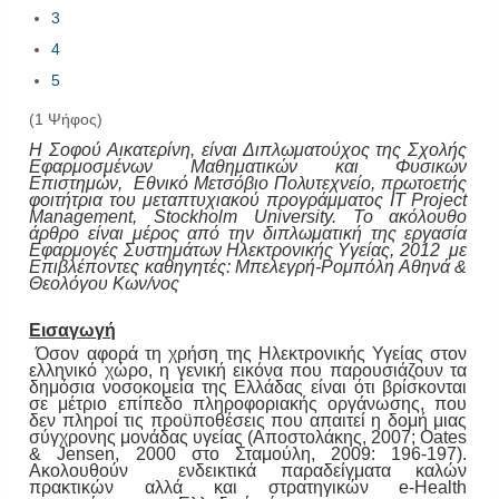
3
4
5
(1 Ψήφος)
Η Σοφού Αικατερίνη, είναι Διπλωματούχος της Σχολής
Εφαρμοσμένων Μαθηματικών και Φυσικών
Επιστημών, Εθνικό Μετσόβιο Πολυτεχνείο, πρωτοετής
φοιτήτρια του μεταπτυχιακού προγράμματος IT Project
Management, Stockholm University. Το ακόλουθο
άρθρο είναι μέρος από την διπλωματική της εργασία
Εφαρμογές Συστημάτων Ηλεκτρονικής Υγείας, 2012 με
Επιβλέποντες καθηγητές: Μπελεγρή-Ρομπόλη Αθηνά &
Θεολόγου Κων/νος
Εισαγωγή
Όσον αφορά τη χρήση της Ηλεκτρονικής Υγείας στον
ελληνικό χώρο, η γενική εικόνα που παρουσιάζουν τα
δημόσια νοσοκομεία της Ελλάδας είναι ότι βρίσκονται
σε μέτριο επίπεδο πληροφοριακής οργάνωσης, που
δεν πληροί τις προϋποθέσεις που απαιτεί η δομή μιας
σύγχρονης μονάδας υγείας (Αποστολάκης, 2007; Oates
& Jensen, 2000 στο Σταμούλη, 2009: 196-197).
Ακολουθούν ενδεικτικά παραδείγματα καλών
πρακτικών αλλά και στρατηγικών e-Health