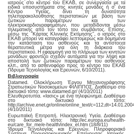
ιατρούς στο κέντρο του ΕΚΑΒ, σε συνεργασία με τα
ειδικά υποσυστήματα στις κινητές μονάδες ή σ' ένα
Κέντρο Υγείας, δίνει τη δυνατότητα
τηλεπαρακολούθησης περιστατικών με βάση των
ζωτικών παραμέτρων και των
ηλεκτροκαρδιογραφημάτων, που μεταδίδονται μέσω
τηλεματικής από τον τόπο του συμβάντος. Επίσης,
μέσω της "Κάρτας Κλινικής Εκτίμησης", ο ιατρός στο
ΕΚΑΒ μπορεί να καταγράφει λεπτομερώς και δομημένα
την κατάσταση του ασθενούς και τα αντίστοιχα
θεραπευτικά μέτρα για όλη τη διάρκεια του
περιστατικού. Η εφαρμογή για το πλήρωμα των κινητών
μονάδων φροντίζει σχεδόν αυτόματα για την λήψη και
αποστολή των ζωτικών παραμέτρων του ασθενούς
κλπ., από το ασθενοφόρο προς το κέντρο του ΕΚΑΒ
(Ίδρυμα Τεχνολογίας και Ερευνών, 6/10/2011).
Βιβλιογραφία
Datamed. Ολοκλήρωση Έργου Μηχανογράφησης
Στρατιωτικών Νοσοκομείων ΦΙΛΙΠΠΟΣ. Διαθέσιμο στο
δικτυακό τόπο: www.datamed.gr/ (4/10/2011)
Ελευθεροτυπία. «Ιασις» με ένα τηλεφώνημα. Διαθέσιμο
στο δικτυακό τόπο:
http://archive.enet.gr/online/online_text/c=112,dt=14.01.2
(4/10/2011)
Ευρωπαϊκή Επιτροπή. Ηλεκτρονική Υγεία. Διαθέσιμο
στο δικτυακό τόπο: http://ec.europa.eu/health-
eu/care_for_me/e-health/index_el.htm (18/8/11)
Ίδρυμα Τεχνολογίας και Ερευνών. Πληροφοριακό
Σύστημα Προνοσοκομειακής Επείγουσας Ιατρικής.