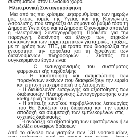
συστημάτων στον Ελλαδικό χώρο.
Ηλεκτρονική Συνταγογράφηση
Μια από τις πιο κρίσιμες μεταρρυθμίσεις των ημερών
μας στους τομείς της Υγείας και της Κοινωνικής
Ασφάλισης, που επηρεάζει σε σημαντικό βαθμό τόσο τη
Δημόσια Υγεία όσο και τα Δημόσια Οικονομικά αποτελεί
η Ηλεκτρονική Συνταγογράφηση. Πρόκειται για την
παραγωγή, διακίνηση και έλεγχο των ιατρικών
συνταγών και των παραπεμπτικών για ιατρικές πράξεις,
με τη χρήση των ΤΠΕ, με τρόπο που διασφαλίζει την
εγκυρότητα, την ασφάλεια και τη διαφάνεια των
διακινούμενων πληροφοριών .
Σκοπός του
συγκεκριμένου έργου είναι:
- Ο εκσυγχρονισμός του συστήματος
φαρμακευτικής περίθαλψης
- Η ταυτοποίηση και αντιμετώπιση των
παραγόντων εκείνων που διασφαλίζουν την ευρεία
και επιτυχή επιχειρησιακή της λειτουργία
- Η διευκόλυνση εισαγωγής και αξιοποίησης των
διαδικασιών Ηλεκτρονικής Συνταγογράφησης στην
καθημερινή πρακτική
- Η επίτευξη ευνοϊκού περιβάλλοντος λειτουργίας
που θα βασίζεται στη διαφάνεια και την ευρεία
αποδοχή και συμμετοχή των εμπλεκομένων στις
σχετικές διαδικασίες
- Η ανάδειξη και αξιοποίηση των υφιστάμενων ή εν
εξελίξει συναφών δράσεων
Από το σύνολο των γιατρών των 131 νοσοκομείων,